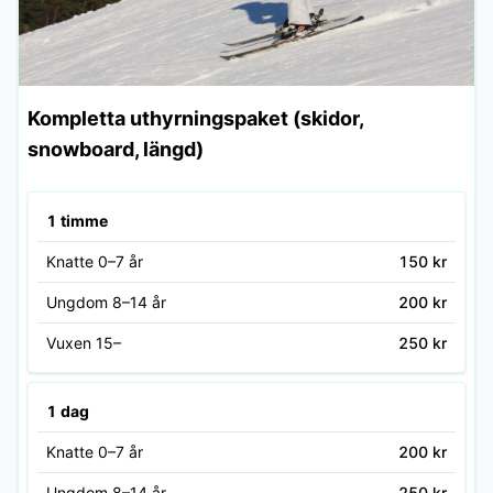
Kompletta uthyrningspaket (skidor,
snowboard, längd)
1 timme
Knatte 0–7 år
150 kr
Ungdom 8–14 år
200 kr
Vuxen 15–
250 kr
1 dag
Knatte 0–7 år
200 kr
Ungdom 8–14 år
250 kr