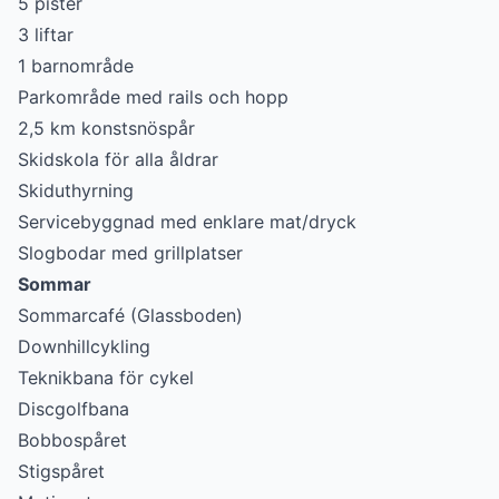
5 pister
3 liftar
1 barnområde
Parkområde med rails och hopp
2,5 km konstsnöspår
Skidskola för alla åldrar
Skiduthyrning
Servicebyggnad med enklare mat/dryck
Slogbodar med grillplatser
Sommar
Sommarcafé (Glassboden)
Downhillcykling
Teknikbana för cykel
Discgolfbana
Bobbospåret
Stigspåret