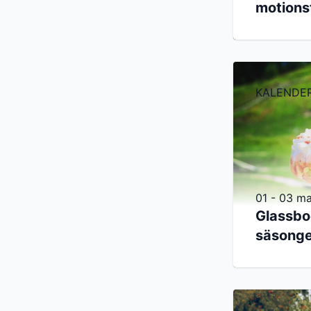
motions
KALENDE
01 - 03 ma
Glassbo
säsong