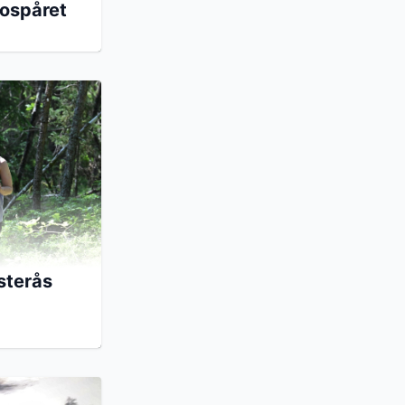
bospåret
sterås