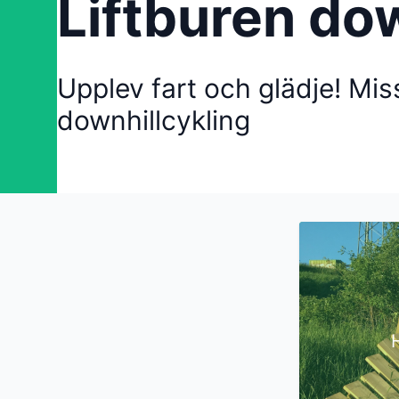
Liftburen do
Upplev fart och glädje! Miss
downhillcykling