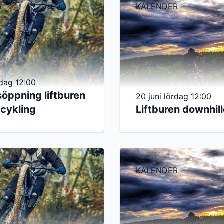
R
KALENDER
dag 12:00
öppning liftburen
20 juni lördag 12:00
lcykling
Liftburen downhil
R
KALENDER