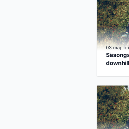
KALENDE
03 maj lör
Säsongs
downhil
KALENDE