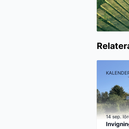
Relatera
KALENDE
14 sep. lö
Invignin