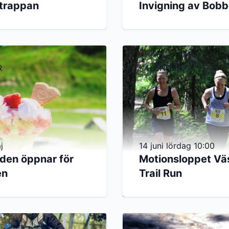
trappan
Invigning av Bob
R
KALENDER
j
14 juni lördag 10:00
den öppnar för
Motionsloppet Vä
en
Trail Run