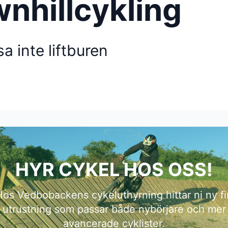
wnhillcykling
a inte liftburen
HYR CYKEL HOS OSS!
Hos Vedbobackens cykeluthyrning hittar ni ny fi
utrustning som passar både nybörjare och mer
avancerade cyklister.