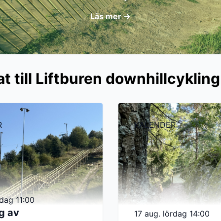
Läs mer
→
t till Liftburen downhillcykling
R
KALENDER
rdag 11:00
g av
17 aug. lördag 14:00